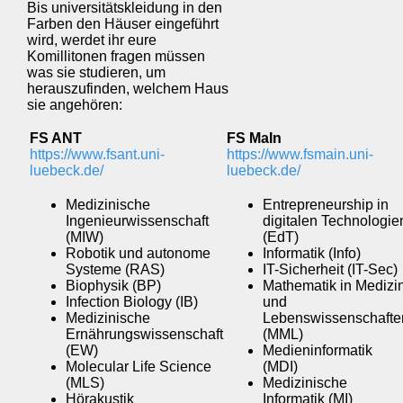
Bis universitätskleidung in den
Farben den Häuser eingeführt
wird, werdet ihr eure
Komillitonen fragen müssen
was sie studieren, um
herauszufinden, welchem Haus
sie angehören:
FS ANT
FS MaIn
https://www.fsant.uni-
https://www.fsmain.uni-
luebeck.de/
luebeck.de
/
Medizinische
Entrepreneurship in
Ingenieurwissenschaft
digitalen Technologie
(MIW)
(EdT)
Robotik und autonome
Informatik (Info)
Systeme (RAS)
IT-Sicherheit (IT-Sec)
Biophysik (BP)
Mathematik in Medizi
Infection Biology (IB)
und
Medizinische
Lebenswissenschafte
Ernährungswissenschaft
(MML)
(EW)
Medieninformatik
Molecular Life Science
(MDI)
(MLS)
Medizinische
Hörakustik
Informatik (MI)