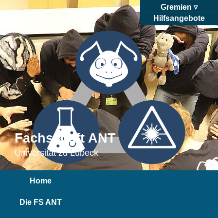
Gremien
Hilfsangebote
Fachschaft ANT
Universität zu Lübeck
Home
Die FS ANT