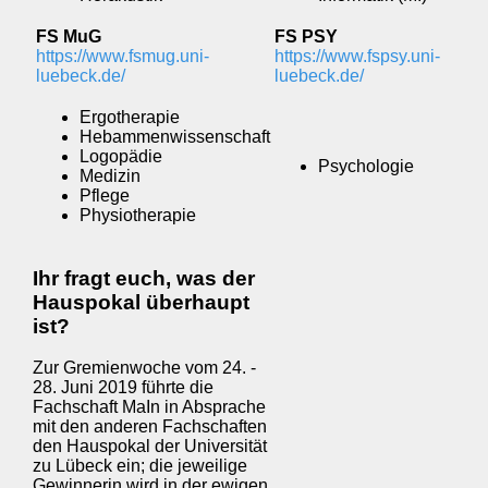
FS MuG
FS PSY
https://www.fsmug.uni-
https://www.fspsy.uni-
luebeck.de/
luebeck.de/
Ergotherapie
Hebammenwissenschaft
Logopädie
Psychologie
Medizin
Pflege
Physiotherapie
Ihr fragt euch, was der
Hauspokal überhaupt
ist?
Zur Gremienwoche vom 24. -
28. Juni 2019 führte die
Fachschaft MaIn in Absprache
mit den anderen Fachschaften
den Hauspokal der Universität
zu Lübeck ein; die jeweilige
Gewinnerin wird in der ewigen