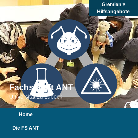
Gremien
Hilfsangebote
Fachschaft ANT
Universität zu Lübeck
Home
Die FS ANT